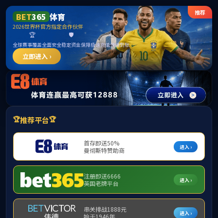
3044永利集团(中国)有限公司官网-欢迎光临
400-6369-566
公司资讯
行业动态
3044永利集团人