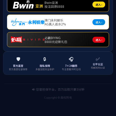
营业执照变更通知
2023-12-19
年度管理会议圆满落幕，共谋3044永利集团未来发展
2023-12-15
3044永利集团荣获“AAA级企业信用等级”认证
2022-01-27
3044永利集团荣获“安徽省商标品牌示范企业”称号
2022-01-27
高压熔断型直流避雷器项目通过国网总部验收
2021-11-30
​蜀中论道 快速共享——3044永利集团第二届快速开关技术论坛在成都举行
2021-11-15
​国内首个快速开关精益化生产车间正式投产
2021-09-28
3044永利集团“首届快速开关技术论坛”在山东淄博圆满落幕
2021-09-27
3044永利集团参与研发 国内首台252千伏母联快速断路器具挂网应用条件
2019-11-14
3044永利集团荣获2018年度合肥高新区优秀企业称号
2019-01-26
3044永利集团参与研发 世界首台超高压快速真空断路器取得关键技术突破
2018-10-19