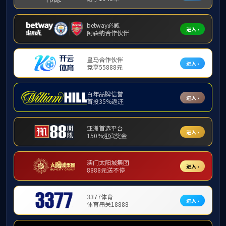
联系方式
400-6369-566
0551-65281061
0551-65281555
0551-65281510
微信扫一扫
关注3044永利集团官方公众号