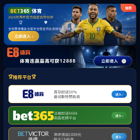
3044永利集团(中国)有限公司官网-欢迎光临
400-6369-566
职位名称
招聘人数
工作地点
发布时间
销售工程师
若干
省内外
2025-07-17
共 1 条信息
首页
上一页
1
下一页
尾页